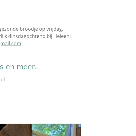
e gezonde broodje op vrijdag,
rlijk dinsdagochtend bij Heleen:
gmail.com
s en meer..
ood