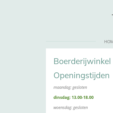
Ga
direct
naar
de
hoofdinhoud
HO
Boerderijwinkel
Openingstijden
maandag: gesloten
dinsdag: 13.00-18.00
woensdag: gesloten