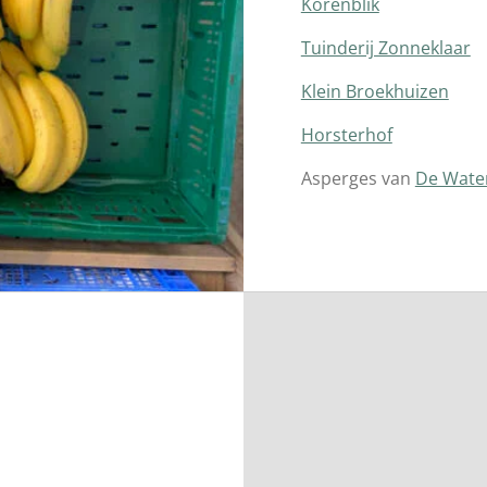
Korenblik
Tuinderij Zonneklaar
Klein Broekhuizen
Horsterhof
Asperges van
De Wate