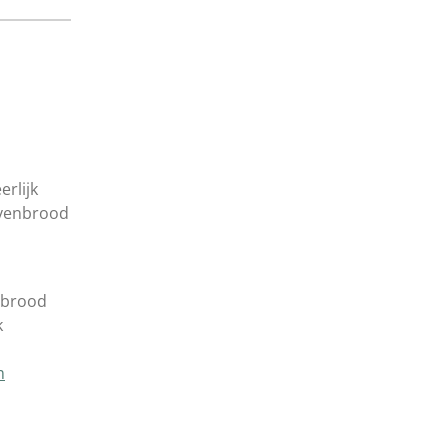
erlijk
ovenbrood
e brood
k
m