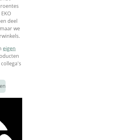
groentes
n EKO
een deel
 maar we
rwinkels.
en
eigen
roducten
 collega's
ten