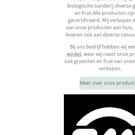
biologische tuinderij diverse 
en fruit Alle producten zij
gecertificeerd. Wij verkopen 
van onze producten aan huis,
leveren ook aan diverse natuu
Bij ons bedrijf hebben wij e
winkel,
waar wij naast onze p
ook groenten en fruit van onze
verkopen.
Meer over onze produc