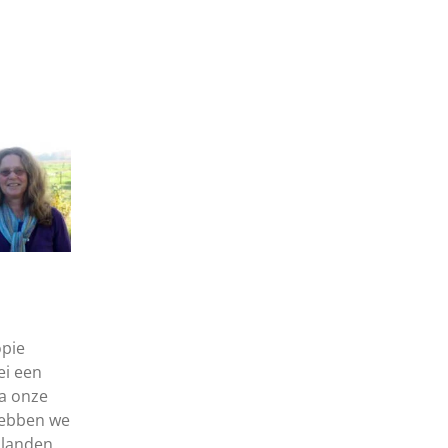
opie
ei een
a onze
hebben we
e landen