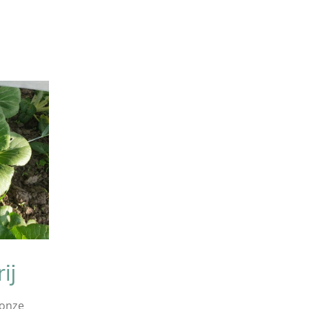
ij
 onze